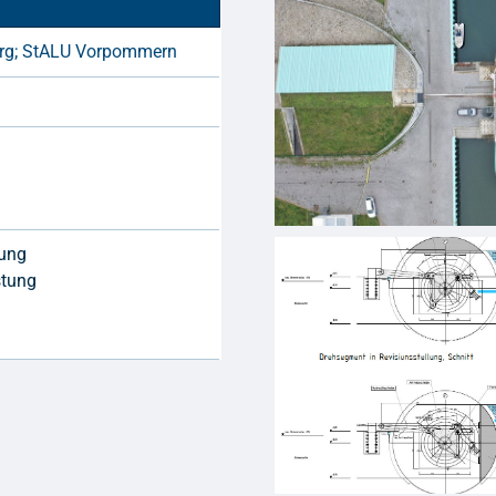
urg; StALU Vorpommern
)
nung
stung