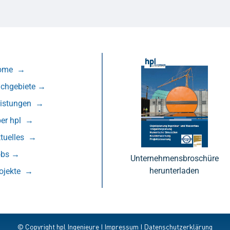
ome
→
chgebiete
→
eistungen
→
er hpl
→
tuelles
→
obs
→
Unternehmensbroschüre
herunterladen
ojekte
→
© Copyright hpl Ingenieure I
Impressum
I
Datenschutzerklärung