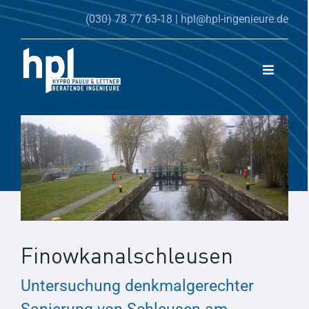
Zum
(030) 78 77 63-18
|
hpl@hpl-ingenieure.de
Inhalt
springen
Toggle
Navigati
Home
Fachgebiete
Leistungen
Über hpl
Jobs
Aktuelles
Projekte
Finowkanalschleusen
Untersuchung denkmalgerechter