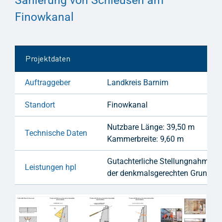
Sanierung von Schleusen am
Finowkanal
Projektdaten
Auftraggeber
Landkreis Barnim
Standort
Finowkanal
Nutzbare Länge: 39,50 m
Technische Daten
Kammerbreite: 9,60 m
Gutachterliche Stellungnahme zu
Leistungen hpl
der denkmalsgerechten Grundin