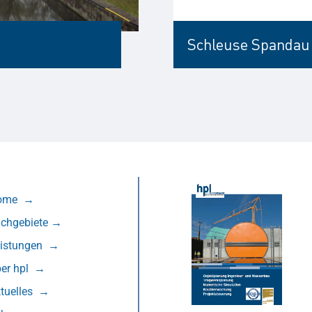
Schleuse Spandau
ome
→
chgebiete
→
eistungen
→
er hpl
→
tuelles
→