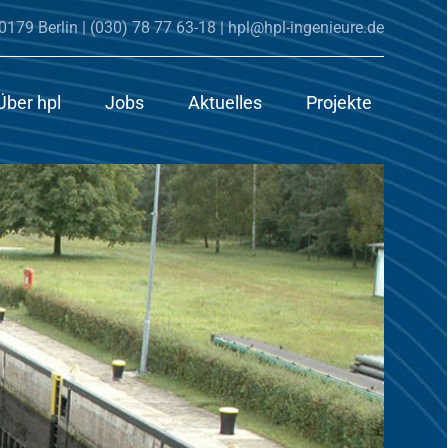
0179 Berlin |
(030) 78 77 63-18
|
hpl@hpl-ingenieure.de
Über hpl
Jobs
Aktuelles
Projekte