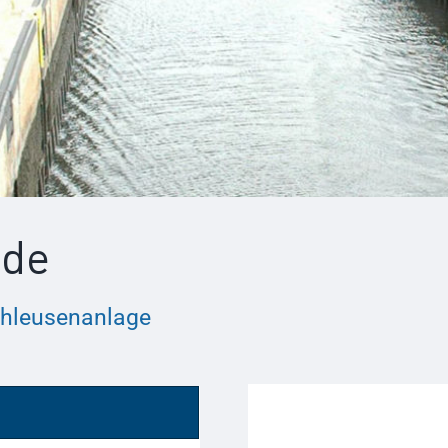
lde
chleusenanlage